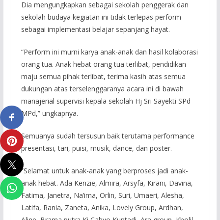
Dia mengungkapkan sebagai sekolah penggerak dan
sekolah budaya kegiatan ini tidak terlepas perform
sebagai implementasi belajar sepanjang hayat.
“Perform ini murni karya anak-anak dan hasil kolaborasi
orang tua. Anak hebat orang tua terlibat, pendidikan
maju semua pihak terlibat, terima kasih atas semua
dukungan atas terselenggaranya acara ini di bawah
manajerial supervisi kepala sekolah Hj Sri Sayekti SPd
MPd,” ungkapnya.
Semuanya sudah tersusun baik terutama performance
presentasi, tari, puisi, musik, dance, dan poster.
“Selamat untuk anak-anak yang berproses jadi anak-
anak hebat. Ada Kenzie, Almira, Arsyfa, Kirani, Davina,
Fatima, Janetra, Na’ima, Orlin, Suri, Umaeri, Alesha,
Latifa, Rania, Zaneta, Anika, Lovely Group, Ardhan,
Aline, Brama putra Ki Cahyo Kuntadi, Ara group, Kholil,