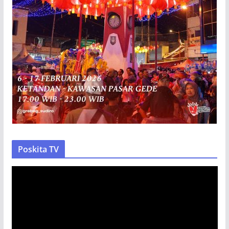
Poskita TV
P
e
m
u
t