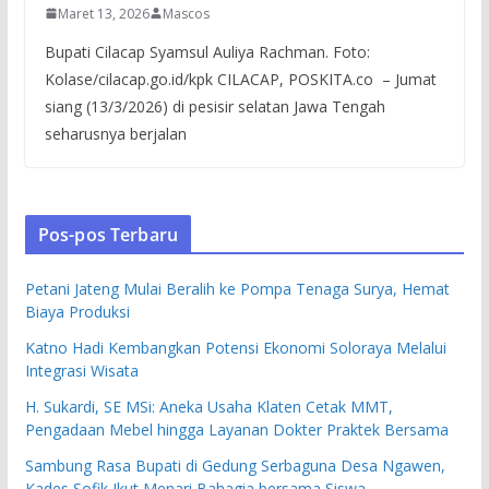
Maret 13, 2026
Mascos
Bupati Cilacap Syamsul Auliya Rachman. Foto:
Kolase/cilacap.go.id/kpk CILACAP, POSKITA.co – Jumat
siang (13/3/2026) di pesisir selatan Jawa Tengah
seharusnya berjalan
Pos-pos Terbaru
Petani Jateng Mulai Beralih ke Pompa Tenaga Surya, Hemat
Biaya Produksi
Katno Hadi Kembangkan Potensi Ekonomi Soloraya Melalui
Integrasi Wisata
H. Sukardi, SE MSi: Aneka Usaha Klaten Cetak MMT,
Pengadaan Mebel hingga Layanan Dokter Praktek Bersama
Sambung Rasa Bupati di Gedung Serbaguna Desa Ngawen,
Kades Sofik Ikut Menari Bahagia bersama Siswa