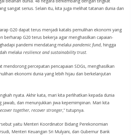
ai belahan dunia. 48 negara berkembang dengan tingkat
g sangat serius. Selain itu, kita juga melihat tatanan dunia dan
harap G20 dapat terus menjadi katalis pemulihan ekonomi yang
siden berharap G20 terus bekerja agar menghasilkan capaian-
nghadapi pandemi mendatang melalui
pandemic fund
, hingga
dah melalui
resilience and sustainability trust
.
apat mendorong percepatan pencapaian SDGs, menghasilkan
ulihan ekonomi dunia yang lebih hijau dan berkelanjutan
angkah nyata. Akhir kata, mari kita perlihatkan kepada dunia
ng jawab, dan menunjukkan jiwa kepemimpinan. Mari kita
ecover together, recover stronger
,” tutupnya.
sebut yaitu Menteri Koordinator Bidang Perekonomian
rsudi, Menteri Keuangan Sri Mulyani, dan Gubernur Bank