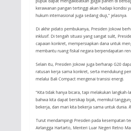
pupuk dapat mengakibatkan gagal panen di berbag
kerawanan pangan tertinggi akan hadapi kondisi yan
hukum internasional juga sedang diuji,” jelasnya.
Di akhir pidato pembukanya, Presiden Jokowi ber
inklusif. Di tengah situasi yang sangat sulit, Pre
capaian konkret, mempersiapkan dana untuk me
membantu ruang fiskal negara berpendapatan ren
Selain itu, Presiden Jokowi juga berharap G20 d
ratusan kerja sama konkret, serta mendukung pem
melalui Bali Compact mengenai transisi energi.
“Kita tidak hanya bicara, tapi melakukan langkah-l
bahwa kita dapat bersikap bijak, memikul tanggu
bekerja, dan mari kita bekerja sama untuk dunia.
R
Turut mendampingi Presiden pada kesempatan ter
Airlangga Hartarto, Menteri Luar Negeri Retno Ma