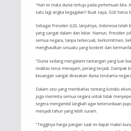
“Hari ini mata dunia tertuju pada pertemuan kit
satu lagi angka kegagalan? Buat saya, G20 harus be
Sebagai Presiden G20, lanjutnya, Indonesia tel
yang sangat dalam dan lebar. Namun, Presiden Jok
semua negara, tanpa terkecuali, berkomitmen, be
menghasilkan sesuatu yang konkret dan bermanfaa
“Dunia sedang mengalami tantangan yang luar biasa
rivalitas terus menajam, perang terjadi. Dampak b
keuangan sangat dirasakan dunia terutama negar
Dalam sesi yang membahas tentang kondisi ekonom
juga meminta semua negara untuk tidak menyepel
segera mengambil langkah agar ketersediaan pup
menjadi tahun yang lebih suram.
“Tingginya harga pangan saat ini dapat makin bur