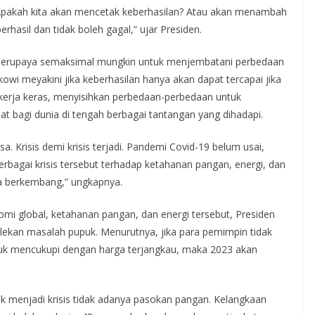
a. Apakah kita akan mencetak keberhasilan? Atau akan menambah
rhasil dan tidak boleh gagal,” ujar Presiden.
ah berupaya semaksimal mungkin untuk menjembatani perbedaan
owi meyakini jika keberhasilan hanya akan dapat tercapai jika
kerja keras, menyisihkan perbedaan-perbedaan untuk
t bagi dunia di tengah berbagai tantangan yang dihadapi.
. Krisis demi krisis terjadi. Pandemi Covid-19 belum usai,
erbagai krisis tersebut terhadap ketahanan pangan, energi, dan
a berkembang,” ungkapnya.
i global, ketahanan pangan, dan energi tersebut, Presiden
ekan masalah pupuk. Menurutnya, jika para pemimpin tidak
uk mencukupi dengan harga terjangkau, maka 2023 akan
uk menjadi krisis tidak adanya pasokan pangan. Kelangkaan