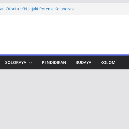
n Otorita IKN Jajaki Potensi Kolaborasi
thfi Ajak Aktivis Mahasiswa Tetap Kritis
h Muktamar Tapak Suci, Ahmad Luthfi
lat Jadi Penguat Persatuan Bangsa
evement Award, Ahmad Luthfi Dinilai
n Terobosan untuk Jateng
undungan, Taj Yasin Minta Optimalkan
an
SOLORAYA
PENDIDIKAN
BUDAYA
KOLOM