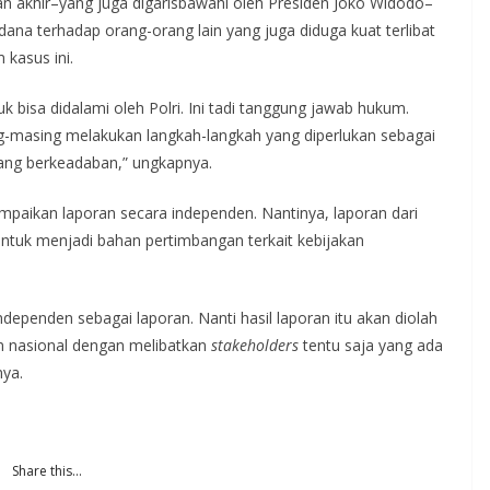
n akhir–yang juga digarisbawahi oleh Presiden Joko Widodo–
idana terhadap orang-orang lain yang juga diduga kuat terlibat
kasus ini.
 bisa didalami oleh Polri. Ini tadi tanggung jawab hukum.
g-masing melakukan langkah-langkah yang diperlukan sebagai
ang berkeadaban,” ungkapnya.
ikan laporan secara independen. Nantinya, laporan dari
untuk menjadi bahan pertimbangan terkait kebijakan
dependen sebagai laporan. Nanti hasil laporan itu akan diolah
n nasional dengan melibatkan
stakeholders
tentu saja yang ada
ya.
Share this…