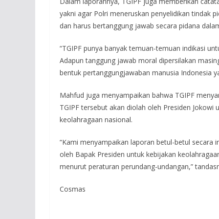
Dalam laporannya, TGIPF juga memberikan catata
yakni agar Polri meneruskan penyelidikan tindak p
dan harus bertanggung jawab secara pidana dalam 
“TGIPF punya banyak temuan-temuan indikasi untuk
Adapun tanggung jawab moral dipersilakan masin
bentuk pertanggungjawaban manusia Indonesia y
Mahfud juga menyampaikan bahwa TGIPF menyampa
TGIPF tersebut akan diolah oleh Presiden Jokowi 
keolahragaan nasional.
“Kami menyampaikan laporan betul-betul secara in
oleh Bapak Presiden untuk kebijakan keolahragaa
menurut peraturan perundang-undangan,” tandasn
Cosmas