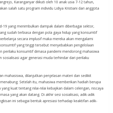
rejo, Karanganyar diikuti oleh 10 anak usia 7-12 tahun,
akan salah satu program individu Lidiya Kristiani dari anggota
ovid-19 yang menimbulkan dampak dalam diberbagai sektor,
ang sudah terbiasa dengan pola gaya hidup yang konsumtif
k berbelanja secara implusif maka mereka akan mengalami
 konsumtif yang tinggi tersebut menyebabkan pengelolaan
an perilaku konsumtif dimasa pandemi mendorong mahasiwa
sialisasi agar generasi muda terhindar dari perilaku
n mahasiswa, dilanjutkan penjelasan materi dan sedikit
menabung. Setelah itu, mahasiwa memberikan hadiah berupa
ng kuat tentang nilai-nilai kebajikan dalam celengan, niscaya
sa yang akan datang. Di akhir sesi sosialisasi, adik-adik
gkisan ini sebagai bentuk apresiasi terhadap keaktifan adik-