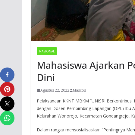
NASIONAL
Mahasiswa Ajarkan P
Dini
Agustus 22, 2022
Mascos
Pelaksanaan KKNT MBKM “UNISRI Berkontribusi 
dengan Dosen Pembimbing Lapangan (DPL) Ibu Aga
Kelurahan Wonorejo, Kecamatan Gondangrejo, K
Dalam rangka mensosialisasikan “Pentingnya Men