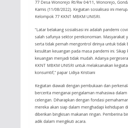
77 Desa Wonorejo Rt/Rw 04/11, Wonorejo, Gondang
Kamis (11/08/2022). Kegiatan sosialisasi ini merup
Kelompok 77 KKNT MBKM UNISRI.
“Latar belakang sosialisasi ini adalah pandemi c
salah safunya sektor perekonomian. Masyarakat y
serta tidak pernah mengontrol dirinya untuk tida
kesulitan keuangan pada masa pandemi ini. Sikap
keuangan menjadi tidak mudah. Adanya pergeser
KKNT MBKM UNISRI untuk melaksanakan kegiatan so
konsumtif,” papar Lidiya Kristiani
Kegiatan diawali dengan pembukaan dan perkenala
bercerita menganai pengalaman mahasiwa dalam 
celengan. Diharapkan dengan fondasi pemahaman ya
mereka akan siap dalam menghadapi kehidupan dima
diberikan bingkisan makanan ringan. Pemberina bin
adik dalam mengikuti acara.