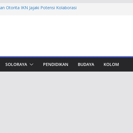
n Otorita IKN Jajaki Potensi Kolaborasi
thfi Ajak Aktivis Mahasiswa Tetap Kritis
h Muktamar Tapak Suci, Ahmad Luthfi
lat Jadi Penguat Persatuan Bangsa
evement Award, Ahmad Luthfi Dinilai
n Terobosan untuk Jateng
undungan, Taj Yasin Minta Optimalkan
an
SOLORAYA
PENDIDIKAN
BUDAYA
KOLOM