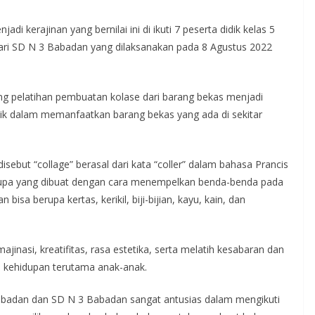
i kerajinan yang bernilai ini di ikuti 7 peserta didik kelas 5
dari SD N 3 Babadan yang dilaksanakan pada 8 Agustus 2022
kang pelatihan pembuatan kolase dari barang bekas menjadi
didik dalam memanfaatkan barang bekas yang ada di sekitar
sebut “collage” berasal dari kata “coller” dalam bahasa Prancis
i rupa yang dibuat dengan cara menempelkan benda-benda pada
a berupa kertas, kerikil, biji-bijian, kayu, kain, dan
inasi, kreatifitas, rasa estetika, serta melatih kesabaran dan
am kehidupan terutama anak-anak.
 Babadan dan SD N 3 Babadan sangat antusias dalam mengikuti