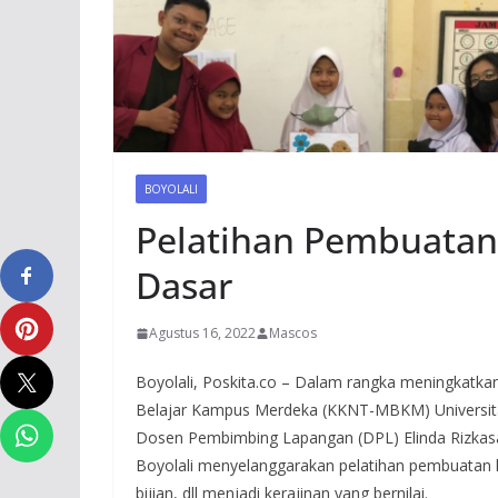
BOYOLALI
Pelatihan Pembuatan
Dasar
Agustus 16, 2022
Mascos
Boyolali, Poskita.co – Dalam rangka meningkatkan
Belajar Kampus Merdeka (KKNT-MBKM) Universitas
Dosen Pembimbing Lapangan (DPL) Elinda Rizkasa
Boyolali menyelanggarakan pelatihan pembuatan kola
bijian, dll menjadi kerajinan yang bernilai.