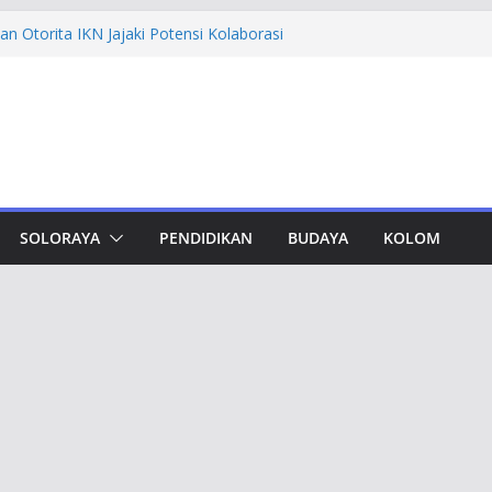
undungan, Taj Yasin Minta Optimalkan
an
n Otorita IKN Jajaki Potensi Kolaborasi
thfi Ajak Aktivis Mahasiswa Tetap Kritis
h Muktamar Tapak Suci, Ahmad Luthfi
lat Jadi Penguat Persatuan Bangsa
evement Award, Ahmad Luthfi Dinilai
n Terobosan untuk Jateng
SOLORAYA
PENDIDIKAN
BUDAYA
KOLOM