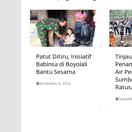
Patut Ditiru, Inisiatif
Tinja
Babinsa di Boyolali
Penam
Bantu Sesama
Air P
Sumbe
November 8, 2018
Ratus
Septemb