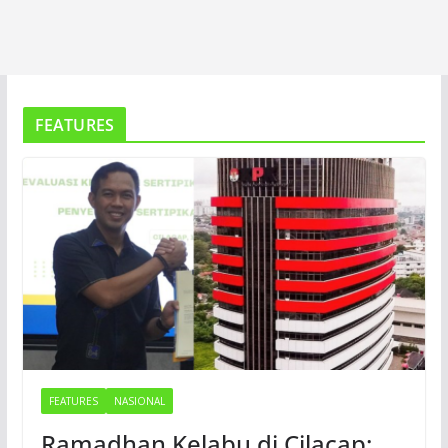
FEATURES
FEATURES
NASIONAL
Ramadhan Kelabu di Cilacap: