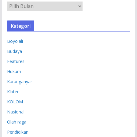
A
R
S
Kategori
I
P
Boyolali
Budaya
Features
Hukum
Karanganyar
Klaten
KOLOM
Nasional
Olah raga
Pendidikan