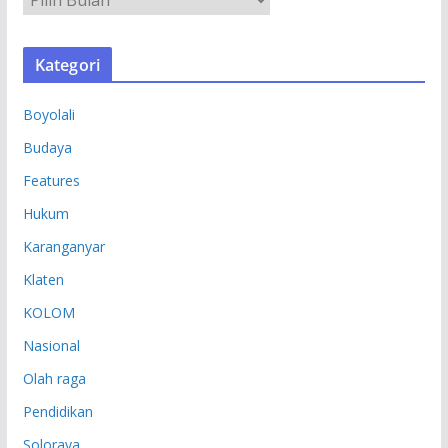
R
S
Kategori
I
P
Boyolali
Budaya
Features
Hukum
Karanganyar
Klaten
KOLOM
Nasional
Olah raga
Pendidikan
Soloraya