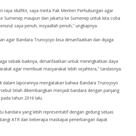
i raya Idulfitri, saya minta Pak Menteri Perhubungan agar
ke Sumenep maupun dari Jakarta ke Sumenep untuk kita coba
nurut saya penuh, insyaallah penuh,” ungkapnya.
an agar Bandara Trunojoyo bisa dimanfaatkan dan dijaga
ijaga sebaik-baiknya, dimanfaatkan untuk meningkatkan daya
akat agar membuat masyarakat lebih sejahtera,” tandasnya.
di dalam laporannya mengatakan bahwa Bandara Trunojoyo
 tersebut telah dikembangkan menjadi bandara dengan panjang
pada tahun 2016 lalu.
u bandara yang lebih representatif dengan gedung seluas
iterbangi ATR dan beberapa maskapai penerbangan dapat