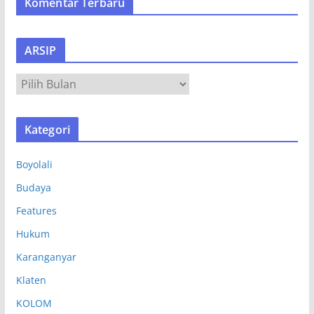
Komentar Terbaru
ARSIP
A
R
S
Kategori
I
P
Boyolali
Budaya
Features
Hukum
Karanganyar
Klaten
KOLOM