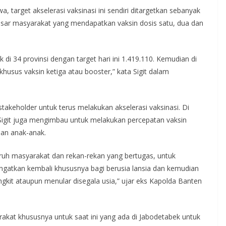
target akselerasi vaksinasi ini sendiri ditargetkan sebanyak
asar masyarakat yang mendapatkan vaksin dosis satu, dua dan
ak di 34 provinsi dengan target hari ini 1.419.110. Kemudian di
khusus vaksin ketiga atau booster,” kata Sigit dalam
akeholder untuk terus melakukan akselerasi vaksinasi. Di
Sigit juga mengimbau untuk melakukan percepatan vaksin
dan anak-anak.
ruh masyarakat dan rekan-rekan yang bertugas, untuk
gatkan kembali khususnya bagi berusia lansia dan kemudian
kit ataupun menular disegala usia,” ujar eks Kapolda Banten
akat khususnya untuk saat ini yang ada di Jabodetabek untuk