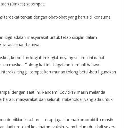
atan (Dinkes) setempat.
s terdekat terkait dengan obat-obat yang harus di konsumsi.
an Sigit adalah masyarakat untuk tetap disiplin dalam
ivitas sehari-harinya.
masker, kemudian kegiatan-kegiatan yang selama ini dapat
 buka masker. Tolong kali ini diingatkan kembali bahwa
 interaksi tinggi, tempat kerumunan tolong betul-betul gunakan
sampai dengan saat ini, Pandemi Covid-19 masih melanda
 berharap, masyarakat dan seluruh stakeholder yang ada untuk
n demikian kita harus tetap jaga karena komorbid itu masih
tkan. Jadi protokol kesehatan, vaksin, yang belum dua kali segera