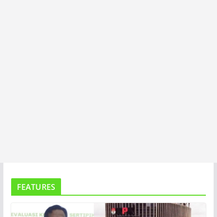
T
A
FEATURES