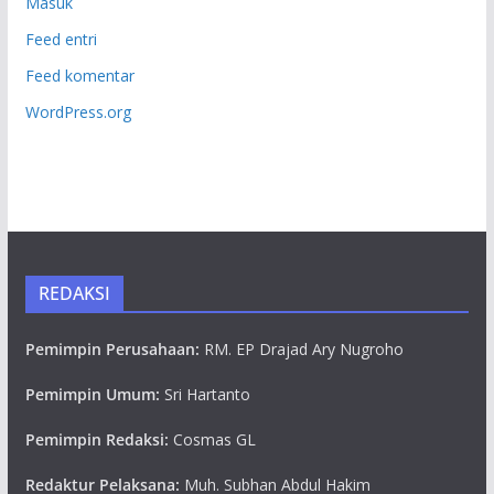
Masuk
Feed entri
Feed komentar
WordPress.org
REDAKSI
Pemimpin Perusahaan:
RM. EP Drajad Ary Nugroho
Pemimpin Umum:
Sri Hartanto
Pemimpin Redaksi:
Cosmas GL
Redaktur Pelaksana:
Muh. Subhan Abdul Hakim