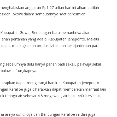
nghabiskan anggaran Rp1,27 triliun hari ini alhamdullilah
r Presiden Jokowi dalam sambutannya saat peresmian
i Kabupaten Gowa, Bendungan Karalloe nantinya akan
lahan pertanian yang ada di Kabupaten Jeneponto. Melalui
 dapat meningkatkan produktivitas dan kesejahteraan para
ng sebelumnya dulu hanya panen padi sekali, palawija sekali,
i palawija,” ungkapnya.
iharapkan dapat mengurangi banjir di Kabupaten Jeneponto
ungan Karalloe juga diharapkan dapat memberikan manfaat lain
rik tenaga air sebesar 4,5 megawatt, air baku 440 liter/detik,
na airnya
dimanage
dari Bendungan Karalloe ini dan juga