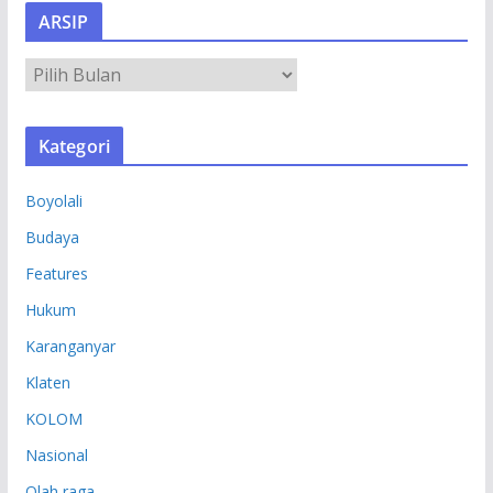
ARSIP
A
R
S
Kategori
I
P
Boyolali
Budaya
Features
Hukum
Karanganyar
Klaten
KOLOM
Nasional
Olah raga