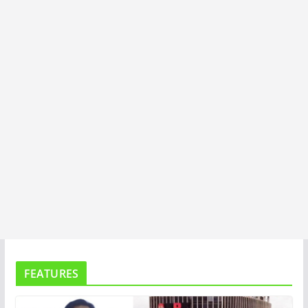
T
A
FEATURES