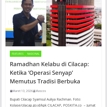
FEATURES
NASIONAL
Ramadhan Kelabu di Cilacap:
Ketika ‘Operasi Senyap’
Memutus Tradisi Berbuka
Maret 13, 2026
Mascos
Bupati Cilacap Syamsul Auliya Rachman. Foto:
Kolase/cilacap.go.id/kpk CILACAP, POSKITA.co – Jumat