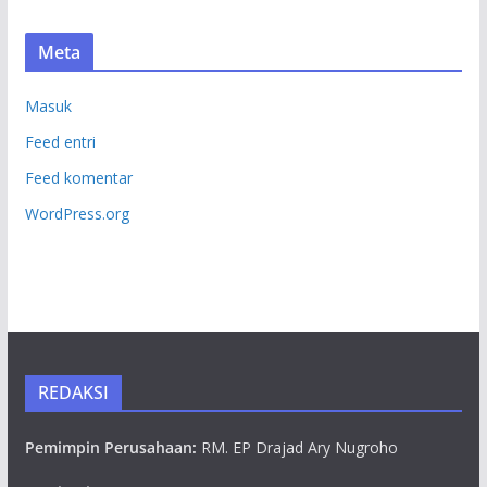
Meta
Masuk
Feed entri
Feed komentar
WordPress.org
REDAKSI
Pemimpin Perusahaan:
RM. EP Drajad Ary Nugroho