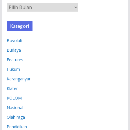
A
R
S
Kategori
I
P
Boyolali
Budaya
Features
Hukum
Karanganyar
Klaten
KOLOM
Nasional
Olah raga
Pendidikan