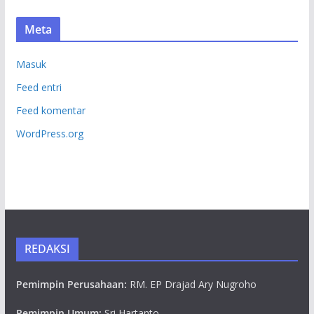
Meta
Masuk
Feed entri
Feed komentar
WordPress.org
REDAKSI
Pemimpin Perusahaan:
RM. EP Drajad Ary Nugroho
Pemimpin Umum:
Sri Hartanto