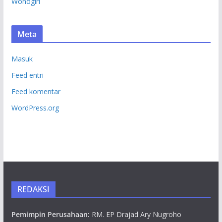
Wonogiri
Meta
Masuk
Feed entri
Feed komentar
WordPress.org
REDAKSI
Pemimpin Perusahaan:
RM. EP Drajad Ary Nugroho