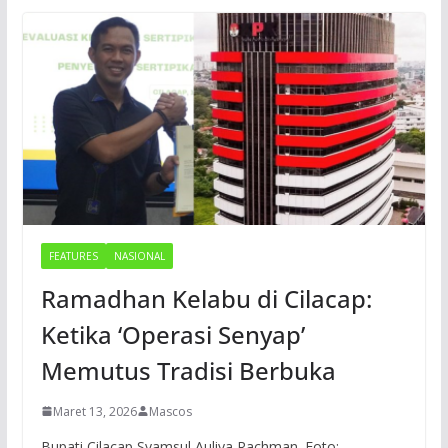
FEATURES
NASIONAL
Ramadhan Kelabu di Cilacap:
Ketika ‘Operasi Senyap’
Memutus Tradisi Berbuka
Maret 13, 2026
Mascos
Bupati Cilacap Syamsul Auliya Rachman. Foto: