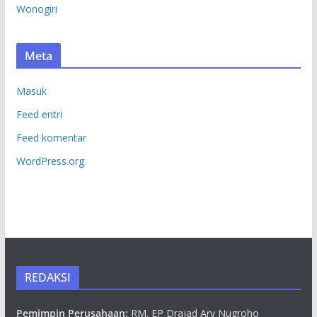
Wonogiri
Meta
Masuk
Feed entri
Feed komentar
WordPress.org
REDAKSI
Pemimpin Perusahaan:
RM. EP Drajad Ary Nugroho