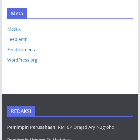
Meta
Masuk
Feed entri
Feed komentar
WordPress.org
REDAKSI
Pemimpin Perusahaan:
RM. EP Drajad Ary Nugroho
Pemimpin Umum:
Sri Hartanto