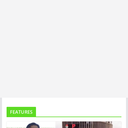
T
A
FEATURES