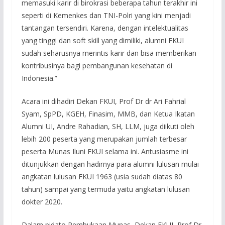
memasuki karir di birokrasi beberapa tahun terakhir ini
seperti di Kemenkes dan TNI-Polri yang kini menjadi
tantangan tersendiri. Karena, dengan intelektualitas
yang tinggi dan soft skill yang dimiliki, alumni FKUI
sudah seharusnya merintis karir dan bisa memberikan
kontribusinya bagi pembangunan kesehatan di
Indonesia.”
Acara ini dihadiri Dekan FKUI, Prof Dr dr Ari Fahrial
Syam, SpPD, KGEH, Finasim, MMB, dan Ketua Ikatan
Alumni UI, Andre Rahadian, SH, LLM, juga diikuti oleh
lebih 200 peserta yang merupakan jumlah terbesar
peserta Munas Iluni FKUI selama ini. Antusiasme ini
ditunjukkan dengan hadirnya para alumni lulusan mulai
angkatan lulusan FKUI 1963 (usia sudah diatas 80
tahun) sampai yang termuda yaitu angkatan lulusan
dokter 2020.
Dalam pidato Pembukaan Munas, Dekan FKUI, Prof Dr