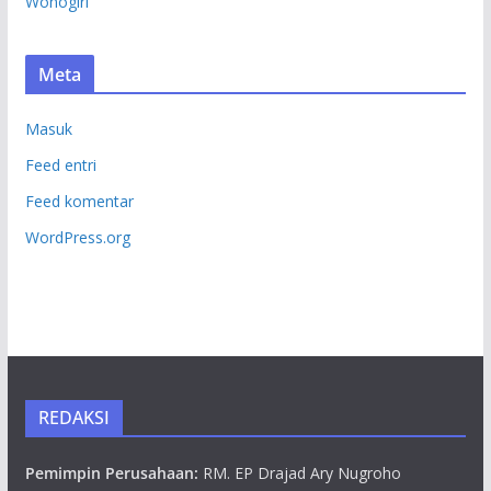
Wonogiri
Meta
Masuk
Feed entri
Feed komentar
WordPress.org
REDAKSI
Pemimpin Perusahaan:
RM. EP Drajad Ary Nugroho