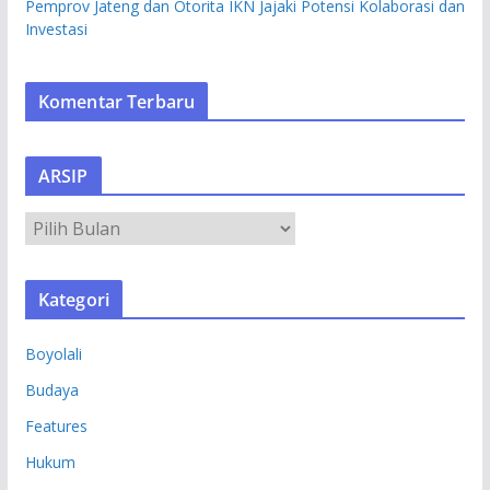
Pemprov Jateng dan Otorita IKN Jajaki Potensi Kolaborasi dan
Investasi
Komentar Terbaru
ARSIP
A
R
S
Kategori
I
P
Boyolali
Budaya
Features
Hukum