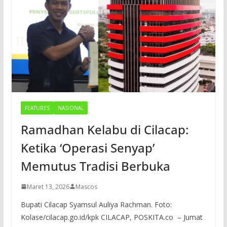
FEATURES
NASIONAL
Ramadhan Kelabu di Cilacap:
Ketika ‘Operasi Senyap’
Memutus Tradisi Berbuka
Maret 13, 2026
Mascos
Bupati Cilacap Syamsul Auliya Rachman. Foto:
Kolase/cilacap.go.id/kpk CILACAP, POSKITA.co – Jumat