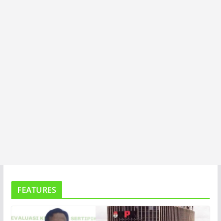
T
A
FEATURES