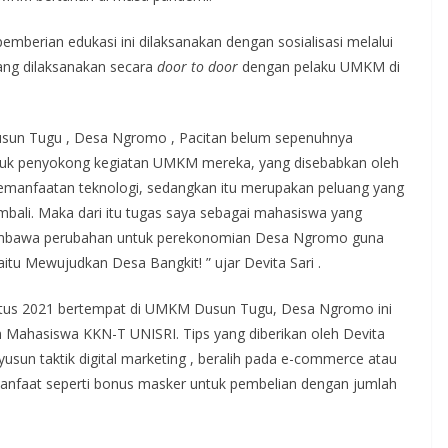
berian edukasi ini dilaksanakan dengan sosialisasi melalui
ang dilaksanakan secara
door to door
dengan pelaku UMKM di
Dusun Tugu , Desa Ngromo , Pacitan belum sepenuhnya
tuk penyokong kegiatan UMKM mereka, yang disebabkan oleh
pemanfaatan teknologi, sedangkan itu merupakan peluang yang
bali. Maka dari itu tugas saya sebagai mahasiswa yang
membawa perubahan untuk perekonomian Desa Ngromo guna
tu Mewujudkan Desa Bangkit! ” ujar Devita Sari .
stus 2021 bertempat di UMKM Dusun Tugu, Desa Ngromo ini
n Mahasiswa KKN-T UNISRI. Tips yang diberikan oleh Devita
sun taktik digital marketing , beralih pada e-commerce atau
manfaat seperti bonus masker untuk pembelian dengan jumlah