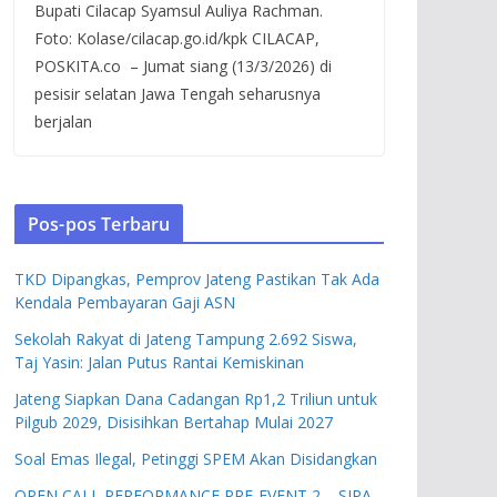
Bupati Cilacap Syamsul Auliya Rachman.
Foto: Kolase/cilacap.go.id/kpk CILACAP,
POSKITA.co – Jumat siang (13/3/2026) di
pesisir selatan Jawa Tengah seharusnya
berjalan
Pos-pos Terbaru
TKD Dipangkas, Pemprov Jateng Pastikan Tak Ada
Kendala Pembayaran Gaji ASN
Sekolah Rakyat di Jateng Tampung 2.692 Siswa,
Taj Yasin: Jalan Putus Rantai Kemiskinan
Jateng Siapkan Dana Cadangan Rp1,2 Triliun untuk
Pilgub 2029, Disisihkan Bertahap Mulai 2027
Soal Emas Ilegal, Petinggi SPEM Akan Disidangkan
OPEN CALL PERFORMANCE PRE-EVENT 2 – SIPA