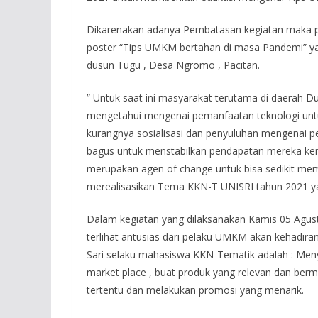
Dikarenakan adanya Pembatasan kegiatan maka pem
poster “Tips UMKM bertahan di masa Pandemi” y
dusun Tugu , Desa Ngromo , Pacitan.
” Untuk saat ini masyarakat terutama di daerah 
mengetahui mengenai pemanfaatan teknologi un
kurangnya sosialisasi dan penyuluhan mengenai 
bagus untuk menstabilkan pendapatan mereka kem
merupakan agen of change untuk bisa sedikit 
merealisasikan Tema KKN-T UNISRI tahun 2021 yai
Dalam kegiatan yang dilaksanakan Kamis 05 Agu
terlihat antusias dari pelaku UMKM akan kehadira
Sari selaku mahasiswa KKN-Tematik adalah : Menyu
market place , buat produk yang relevan dan ber
tertentu dan melakukan promosi yang menarik.