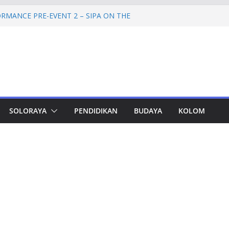
RMANCE PRE-EVENT 2 – SIPA ON THE
mprov Jateng Pastikan Tak Ada Kendala
ASN
Jateng Tampung 2.692 Siswa, Taj Yasin:
 Kemiskinan
a Cadangan Rp1,2 Triliun untuk Pilgub
ertahap Mulai 2027
Petinggi SPEM Akan Disidangkan
SOLORAYA
PENDIDIKAN
BUDAYA
KOLOM