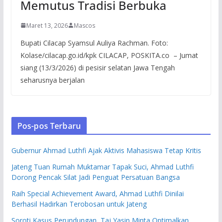
Memutus Tradisi Berbuka
Maret 13, 2026
Mascos
Bupati Cilacap Syamsul Auliya Rachman. Foto:
Kolase/cilacap.go.id/kpk CILACAP, POSKITA.co – Jumat
siang (13/3/2026) di pesisir selatan Jawa Tengah
seharusnya berjalan
Pos-pos Terbaru
Gubernur Ahmad Luthfi Ajak Aktivis Mahasiswa Tetap Kritis
Jateng Tuan Rumah Muktamar Tapak Suci, Ahmad Luthfi
Dorong Pencak Silat Jadi Penguat Persatuan Bangsa
Raih Special Achievement Award, Ahmad Luthfi Dinilai
Berhasil Hadirkan Terobosan untuk Jateng
Soroti Kasus Perundungan, Taj Yasin Minta Optimalkan