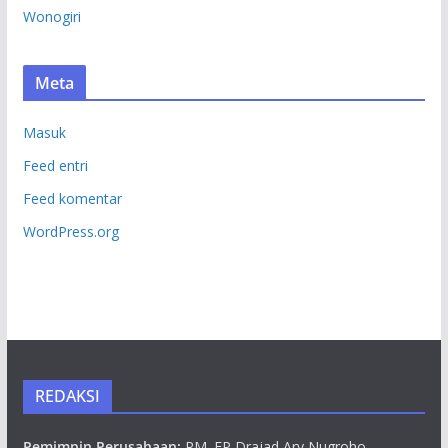
Wonogiri
Meta
Masuk
Feed entri
Feed komentar
WordPress.org
REDAKSI
Pemimpin Perusahaan:
RM. EP Drajad Ary Nugroho