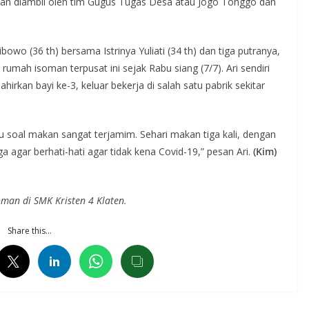
kan diambil oleh tim Gugus Tugas Desa atau Jogo Tonggo dan
bowo (36 th) bersama Istrinya Yuliati (34 th) dan tiga putranya,
mah isoman terpusat ini sejak Rabu siang (7/7). Ari sendiri
irkan bayi ke-3, keluar bekerja di salah satu pabrik sekitar
 soal makan sangat terjamim. Sehari makan tiga kali, dengan
a agar berhati-hati agar tidak kena Covid-19,” pesan Ari.
(Kim)
oman di SMK Kristen 4 Klaten.
Share this…