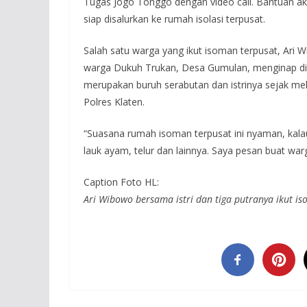
Tugas Jogo Tonggo dengan video call. Bantuan a
siap disalurkan ke rumah isolasi terpusat.
Salah satu warga yang ikut isoman terpusat, Ari Wi
warga Dukuh Trukan, Desa Gumulan, menginap di ru
merupakan buruh serabutan dan istrinya sejak melah
Polres Klaten.
“Suasana rumah isoman terpusat ini nyaman, kalau
lauk ayam, telur dan lainnya. Saya pesan buat warg
Caption Foto HL:
Ari Wibowo bersama istri dan tiga putranya ikut is