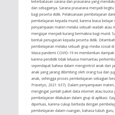
keterbatasan sarana dan prasarana yang mendukung
dan sebagainya. Sarana prasarana menjadi begi
bagi peserta didik. Pelaksanaan pembelajaran da
pembelajaran kepada murid, karena biasa belajar d
penyampaian materi melalui sebuah wadah atau m
mengajar menjadi kurang bermakna bagi murid. Sal
bentuk penugasan kepada peserta didik. Ditambah
pembelajaran melalui sebuah grup media sosial di 
Masa pandemi COVID-19 ini memberikan dampak ba
karena pendidik tidak leluasa memantau perkemba
sependapat bahwa dalam mengontrol anak dari ja
anak yang jarang dibimbing oleh orang tua dan
anak, sehingga proses pembelajaran sebagian besa
Prasetyo, 2021: 637). Dalam penyampaian materi,
mengingat jumlah paket data internet atau kuota y
pembelajaran dilakukan dalam grup di aplikasi. G
diperluas, karena cukup berbeda dengan pembela
pembelajaran dalam ruangan, bahasa tubuh guru, 