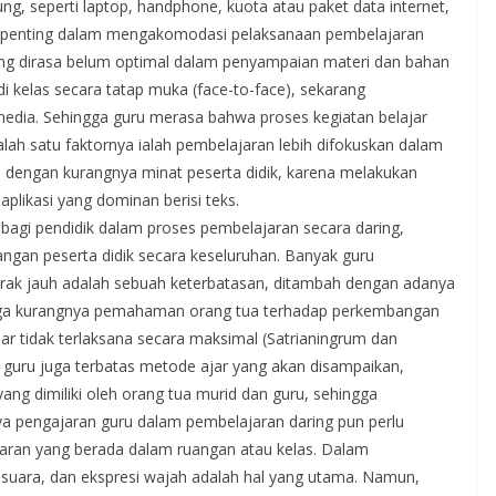
, seperti laptop, handphone, kuota atau paket data internet,
tu penting dalam mengakomodasi pelaksanaan pembelajaran
ring dirasa belum optimal dalam penyampaian materi dan bahan
i kelas secara tatap muka (face-to-face), sekarang
edia. Sehingga guru merasa bahwa proses kegiatan belajar
ah satu faktornya ialah pembelajaran lebih difokuskan dalam
 dengan kurangnya minat peserta didik, karena melakukan
aplikasi yang dominan berisi teks.
gi pendidik dalam proses pembelajaran secara daring,
ngan peserta didik secara keseluruhan. Banyak guru
rak jauh adalah sebuah keterbatasan, ditambah dengan adanya
 juga kurangnya pemahaman orang tua terhadap perkembangan
r tidak terlaksana secara maksimal (Satrianingrum dan
 guru juga terbatas metode ajar yang akan disampaikan,
ang dimiliki oleh orang tua murid dan guru, sehingga
aya pengajaran guru dalam pembelajaran daring pun perlu
jaran yang berada dalam ruangan atau kelas. Dalam
suara, dan ekspresi wajah adalah hal yang utama. Namun,