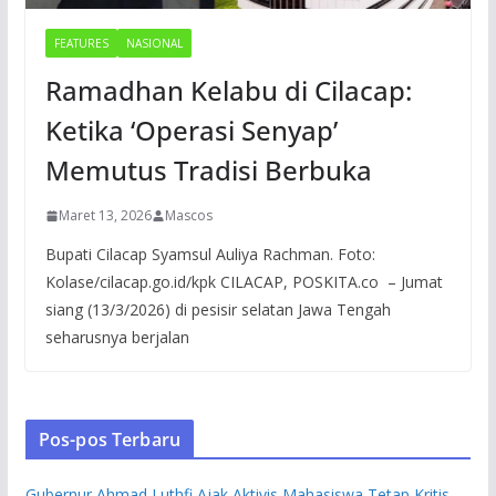
FEATURES
NASIONAL
Ramadhan Kelabu di Cilacap:
Ketika ‘Operasi Senyap’
Memutus Tradisi Berbuka
Maret 13, 2026
Mascos
Bupati Cilacap Syamsul Auliya Rachman. Foto:
Kolase/cilacap.go.id/kpk CILACAP, POSKITA.co – Jumat
siang (13/3/2026) di pesisir selatan Jawa Tengah
seharusnya berjalan
Pos-pos Terbaru
Gubernur Ahmad Luthfi Ajak Aktivis Mahasiswa Tetap Kritis