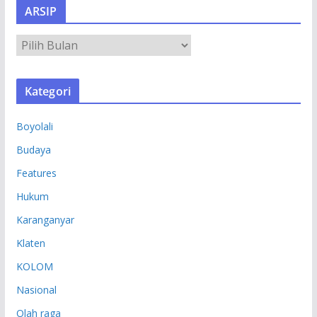
ARSIP
A
R
S
Kategori
I
P
Boyolali
Budaya
Features
Hukum
Karanganyar
Klaten
KOLOM
Nasional
Olah raga