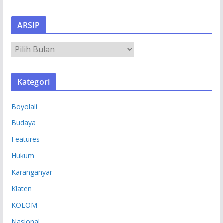
ARSIP
A
R
S
Kategori
I
P
Boyolali
Budaya
Features
Hukum
Karanganyar
Klaten
KOLOM
Nasional