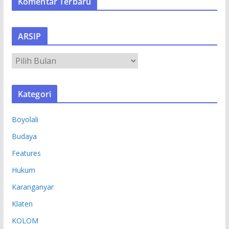
Komentar Terbaru
ARSIP
A
R
S
Kategori
I
P
Boyolali
Budaya
Features
Hukum
Karanganyar
Klaten
KOLOM