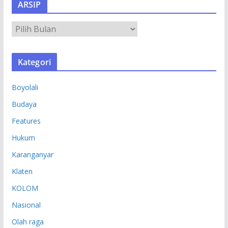
ARSIP
A
R
S
Kategori
I
P
Boyolali
Budaya
Features
Hukum
Karanganyar
Klaten
KOLOM
Nasional
Olah raga