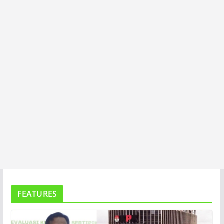
T
A
FEATURES