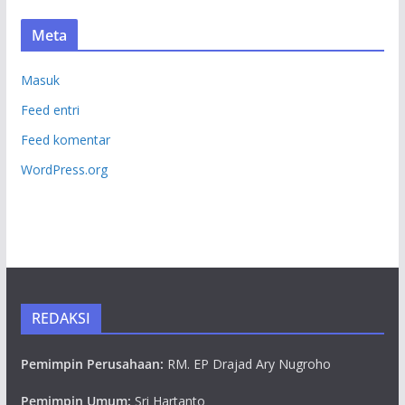
Meta
Masuk
Feed entri
Feed komentar
WordPress.org
REDAKSI
Pemimpin Perusahaan:
RM. EP Drajad Ary Nugroho
Pemimpin Umum:
Sri Hartanto