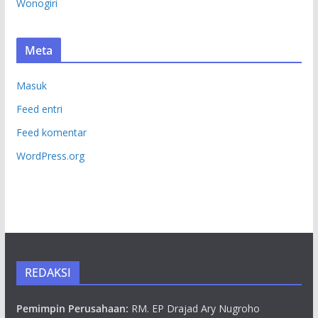
Wonogiri
Meta
Masuk
Feed entri
Feed komentar
WordPress.org
REDAKSI
Pemimpin Perusahaan:
RM. EP Drajad Ary Nugroho