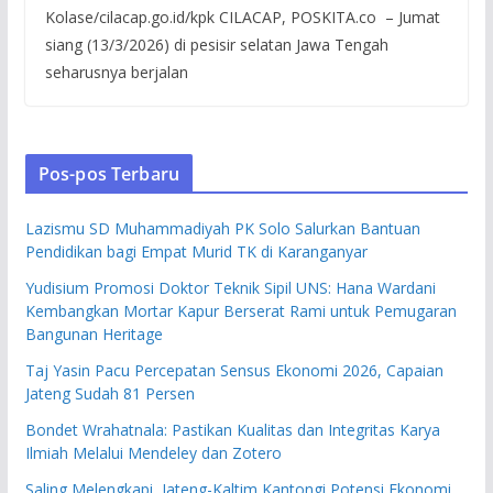
Kolase/cilacap.go.id/kpk CILACAP, POSKITA.co – Jumat
siang (13/3/2026) di pesisir selatan Jawa Tengah
seharusnya berjalan
Pos-pos Terbaru
Lazismu SD Muhammadiyah PK Solo Salurkan Bantuan
Pendidikan bagi Empat Murid TK di Karanganyar
Yudisium Promosi Doktor Teknik Sipil UNS: Hana Wardani
Kembangkan Mortar Kapur Berserat Rami untuk Pemugaran
Bangunan Heritage
Taj Yasin Pacu Percepatan Sensus Ekonomi 2026, Capaian
Jateng Sudah 81 Persen
Bondet Wrahatnala: Pastikan Kualitas dan Integritas Karya
Ilmiah Melalui Mendeley dan Zotero
Saling Melengkapi, Jateng-Kaltim Kantongi Potensi Ekonomi