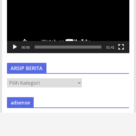
m
u
t
a
r
V
00:00
01:41
i
d
e
ARSIP BERITA
o
A
R
S
adsense
I
P
B
E
R