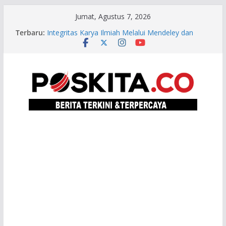
Skip
Jumat, Agustus 7, 2026
to
Terbaru:
Bondet Wrahatnala: Pastikan Kualitas dan
content
Integritas Karya Ilmiah Melalui Mendeley dan
Zotero
Saling Melengkapi, Jateng-Kaltim Kantongi
Potensi Ekonomi Kerja Sama Rp20,2 Triliun
Lazismu SD Muhammadiyah PK Solo Salurkan
Bantuan Pendidikan bagi Empat Murid TK di
Karanganyar
Yudisium Promosi Doktor Teknik Sipil UNS: Hana
Wardani Kembangkan Mortar Kapur Berserat
Rami untuk Pemugaran Bangunan Heritage
Taj Yasin Pacu Percepatan Sensus Ekonomi 2026,
Capaian Jateng Sudah 81 Persen