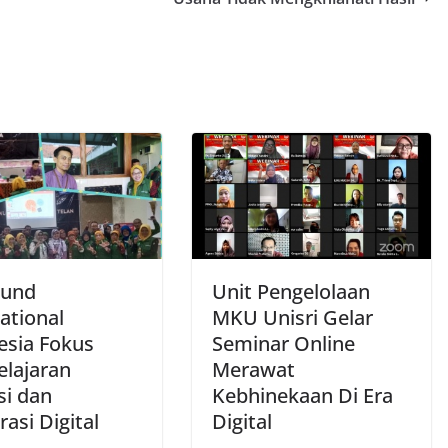
Fund
Unit Pengelolaan
ational
MKU Unisri Gelar
esia Fokus
Seminar Online
lajaran
Merawat
si dan
Kebhinekaan Di Era
asi Digital
Digital