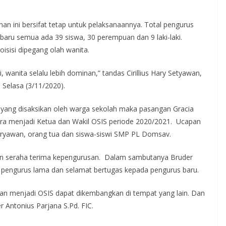
n ini bersifat tetap untuk pelaksanaannya. Total pengurus
aru semua ada 39 siswa, 30 perempuan dan 9 laki-laki.
isisi dipegang olah wanita.
anita selalu lebih dominan,” tandas Cirillius Hary Setyawan,
 Selasa (3/11/2020).
i yang disaksikan oleh warga sekolah maka pasangan Gracia
ra menjadi Ketua dan Wakil OSIS periode 2020/2021. Ucapan
aryawan, orang tua dan siswa-siswi SMP PL Domsav.
n seraha terima kepengurusan. Dalam sambutanya Bruder
pengurus lama dan selamat bertugas kepada pengurus baru.
n menjadi OSIS dapat dikembangkan di tempat yang lain. Dan
 Antonius Parjana S.Pd. FIC.