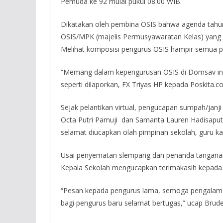
Pemuda ke 92 mulai pukul 08.00 WIB.
Dikatakan oleh pembina OSIS bahwa agenda tahuna
OSIS/MPK (majelis Permusyawaratan Kelas) yang b
Melihat komposisi pengurus OSIS hampir semua po
“Memang dalam kepengurusan OSIS di Domsav ini, w
seperti dilaporkan, FX Triyas HP kepada Poskita.co
Sejak pelantikan virtual, pengucapan sumpah/janj
Octa Putri Pamuji dan Samanta Lauren Hadisaput
selamat diucapkan olah pimpinan sekolah, guru k
Usai penyematan slempang dan penanda tangana
Kepala Sekolah mengucapkan terimakasih kepada 
“Pesan kepada pengurus lama, semoga pengalama
bagi pengurus baru selamat bertugas,” ucap Bruder