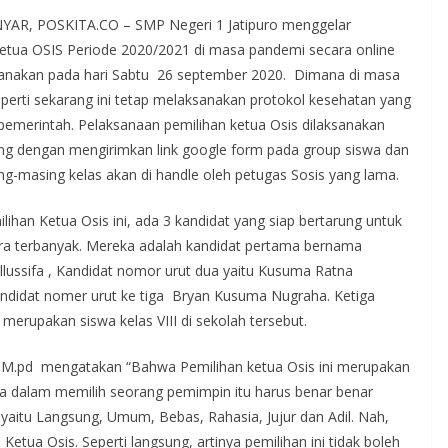
AR, POSKITA.CO – SMP Negeri 1 Jatipuro menggelar
ketua OSIS Periode 2020/2021 di masa pandemi secara online
sanakan pada hari Sabtu 26 september 2020. Dimana di masa
perti sekarang ini tetap melaksanakan protokol kesehatan yang
 pemerintah. Pelaksanaan pemilihan ketua Osis dilaksanakan
ing dengan mengirimkan link google form pada group siswa dan
ng-masing kelas akan di handle oleh petugas Sosis yang lama.
ihan Ketua Osis ini, ada 3 kandidat yang siap bertarung untuk
ra terbanyak. Mereka adalah kandidat pertama bernama
llussifa , Kandidat nomor urut dua yaitu Kusuma Ratna
andidat nomer urut ke tiga Bryan Kusuma Nugraha. Ketiga
i merupakan siswa kelas VIII di sekolah tersebut.
d M.pd mengatakan “Bahwa Pemilihan ketua Osis ini merupakan
a dalam memilih seorang pemimpin itu harus benar benar
 yaitu Langsung, Umum, Bebas, Rahasia, Jujur dan Adil. Nah,
etua Osis. Seperti langsung, artinya pemilihan ini tidak boleh