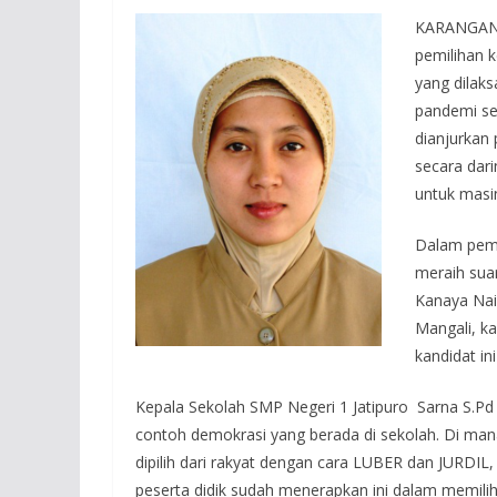
KARANGANY
pemilihan 
yang dilak
pandemi se
dianjurkan
secara dar
untuk masi
Dalam pemil
meraih sua
Kanaya Nai
Mangali, k
kandidat in
Kepala Sekolah SMP Negeri 1 Jatipuro Sarna S.P
contoh demokrasi yang berada di sekolah. Di man
dipilih dari rakyat dengan cara LUBER dan JURDIL,
peserta didik sudah menerapkan ini dalam memilih K