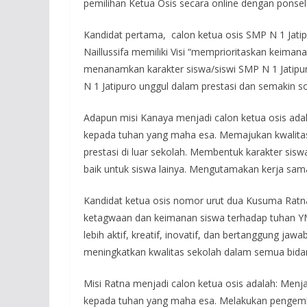
pemilihan Ketua Osis secara online dengan ponsel 
Kandidat pertama, calon ketua osis SMP N 1 Jat
Naillussifa memiliki Visi “memprioritaskan keim
menanamkan karakter siswa/siswi SMP N 1 Jatipur
N 1 Jatipuro unggul dalam prestasi dan semakin so
Adapun misi Kanaya menjadi calon ketua osis adalah
kepada tuhan yang maha esa. Memajukan kwalitas
prestasi di luar sekolah. Membentuk karakter sis
baik untuk siswa lainya. Mengutamakan kerja sa
Kandidat ketua osis nomor urut dua Kusuma Ratna 
ketagwaan dan keimanan siswa terhadap tuhan YME
lebih aktif, kreatif, inovatif, dan bertanggung jaw
meningkatkan kwalitas sekolah dalam semua bida
Misi Ratna menjadi calon ketua osis adalah: Menjad
kepada tuhan yang maha esa. Melakukan pengemban