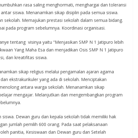
mbuhkan rasa saling menghormati, menghargai dan toleransi
antar siswa. Menanamkan sikap disiplin pada semua siswa.
n sekolah. Memajukan prestasi sekolah dalam semua bidang.
pai pada program sebelumnya. Koordinasi organisasi.
ye tentang visinya yaitu “Menjasikan SMP N 1 Jatipuro lebih
ketakwaan Yang Maha Esa dan menjadikan Osis SMP N 1 Jatipuro
, dan kreatifitas siswa.
anamkan sikap religius melalui pengamalan ajaran agama
an ekstrakurikuler yang ada di sekolah. Menciptakan
menolong antara warga sekolah. Menanamkan sikap
an belajar mengajar. Melanjutkan dan mengembangkan program
sebelumnya.
uh siswa. Dewan guru dan kepala sekolah tidak memiliki hak
ngan jumlah pemilih 600 orang. Pada saat pelaksanaan
u oleh panitia, Kesiswaan dan Dewan guru dan Setelah