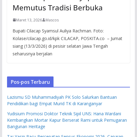
Memutus Tradisi Berbuka
Maret 13, 2026
Mascos
Bupati Cilacap Syamsul Auliya Rachman. Foto:
Kolase/cilacap.go.id/kpk CILACAP, POSKITA.co – Jumat
siang (13/3/2026) di pesisir selatan Jawa Tengah
seharusnya berjalan
Pos-pos Terbaru
Lazismu SD Muhammadiyah PK Solo Salurkan Bantuan
Pendidikan bagi Empat Murid TK di Karanganyar
Yudisium Promosi Doktor Teknik Sipil UNS: Hana Wardani
Kembangkan Mortar Kapur Berserat Rami untuk Pemugaran
Bangunan Heritage
Taj Yasin Pacu Percepatan Sensus Ekonomi 2026, Capaian