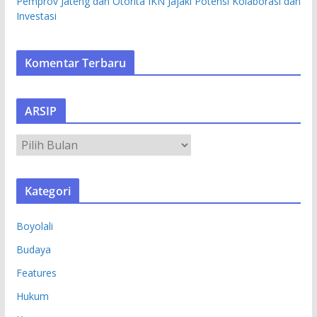
Pemprov Jateng dan Otorita IKN Jajaki Potensi Kolaborasi dan
Investasi
Komentar Terbaru
ARSIP
A
R
S
Kategori
I
P
Boyolali
Budaya
Features
Hukum