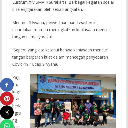
Lustrum XIV SMA 4 Surakarta. Berbagai kegiatan sosial
diselenggarakan oleh setiap angkatan.
Menurut Silvyana, penyediaan hand washer ini,
diharapkan mampu meningkatkan kebiasaan mencuci
tangan di masyarakat.
“Seperti yang kita ketahui bahwa kebiasaan mencuci
tangan berperan kuat dalam mencegah penyebaran
Covid-19,” ucap Silvyana.
Pagi
itu,
kegi
atan
berla
ngsu
ng
lanc