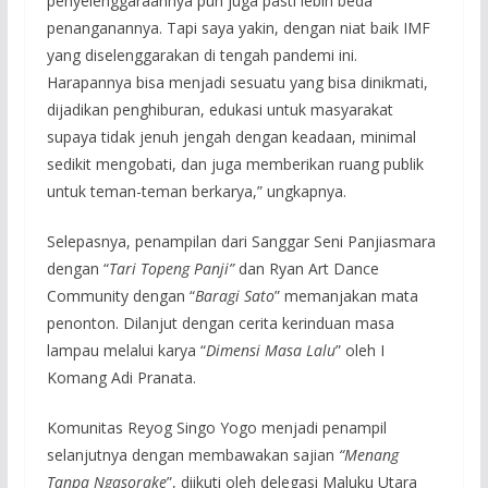
penyelenggaraannya pun juga pasti lebih beda
penanganannya. Tapi saya yakin, dengan niat baik IMF
yang diselenggarakan di tengah pandemi ini.
Harapannya bisa menjadi sesuatu yang bisa dinikmati,
dijadikan penghiburan, edukasi untuk masyarakat
supaya tidak jenuh jengah dengan keadaan, minimal
sedikit mengobati, dan juga memberikan ruang publik
untuk teman-teman berkarya,” ungkapnya.
Selepasnya, penampilan dari Sanggar Seni Panjiasmara
dengan “
Tari Topeng Panji”
dan Ryan Art Dance
Community dengan “
Baragi Sato
” memanjakan mata
penonton. Dilanjut dengan cerita kerinduan masa
lampau melalui karya “
Dimensi Masa Lalu
” oleh I
Komang Adi Pranata.
Komunitas Reyog Singo Yogo menjadi penampil
selanjutnya dengan membawakan sajian
“Menang
Tanpa Ngasorake
”, diikuti oleh delegasi Maluku Utara