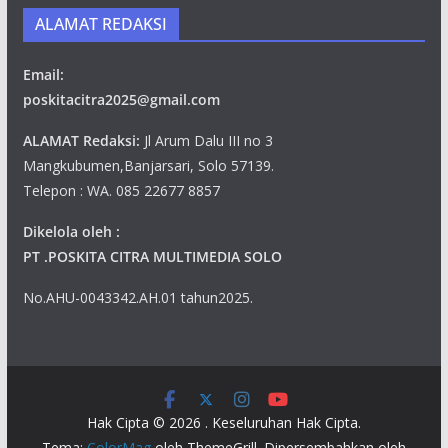
ALAMAT REDAKSI
Email:
poskitacitra2025@gmail.com
ALAMAT Redaksi:
Jl Arum Dalu III no 3
Mangkubumen,Banjarsari, Solo 57139.
Telepon : WA. 085 22677 8857
Dikelola oleh :
PT .POSKITA CITRA MULTIMEDIA SOLO
No.AHU-0043342.AH.01 tahun2025.
Hak Cipta © 2026
. Keseluruhan Hak Cipta.
Tema:
ColorMag
oleh ThemeGrill. Dipersembahkan oleh