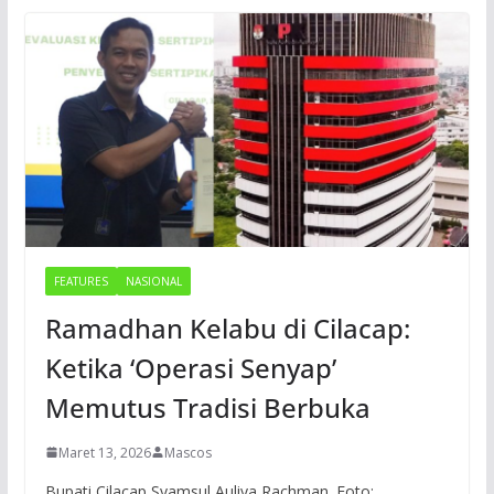
FEATURES
NASIONAL
Ramadhan Kelabu di Cilacap:
Ketika ‘Operasi Senyap’
Memutus Tradisi Berbuka
Maret 13, 2026
Mascos
Bupati Cilacap Syamsul Auliya Rachman. Foto: