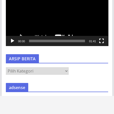
m
u
t
a
r
V
00:00
01:41
i
d
e
ARSIP BERITA
o
A
R
S
adsense
I
P
B
E