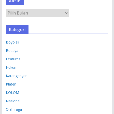
ARSIP
A
R
S
Kategori
I
P
Boyolali
Budaya
Features
Hukum
Karanganyar
Klaten
KOLOM
Nasional
Olah raga