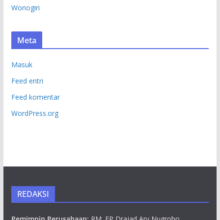
Wonogiri
Meta
Masuk
Feed entri
Feed komentar
WordPress.org
REDAKSI
Pemimpin Perusahaan:
RM. EP Drajad Ary Nugroho