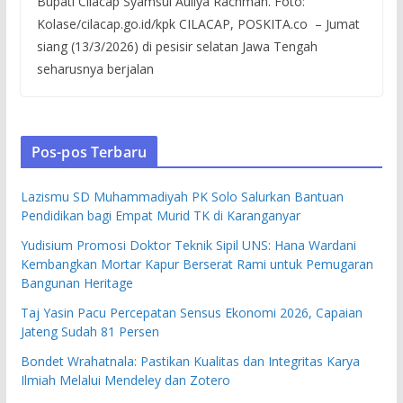
Bupati Cilacap Syamsul Auliya Rachman. Foto:
Kolase/cilacap.go.id/kpk CILACAP, POSKITA.co – Jumat
siang (13/3/2026) di pesisir selatan Jawa Tengah
seharusnya berjalan
Pos-pos Terbaru
Lazismu SD Muhammadiyah PK Solo Salurkan Bantuan
Pendidikan bagi Empat Murid TK di Karanganyar
Yudisium Promosi Doktor Teknik Sipil UNS: Hana Wardani
Kembangkan Mortar Kapur Berserat Rami untuk Pemugaran
Bangunan Heritage
Taj Yasin Pacu Percepatan Sensus Ekonomi 2026, Capaian
Jateng Sudah 81 Persen
Bondet Wrahatnala: Pastikan Kualitas dan Integritas Karya
Ilmiah Melalui Mendeley dan Zotero