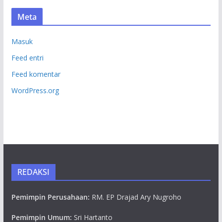
Meta
Masuk
Feed entri
Feed komentar
WordPress.org
REDAKSI
Pemimpin Perusahaan:
RM. EP Drajad Ary Nugroho
Pemimpin Umum:
Sri Hartanto