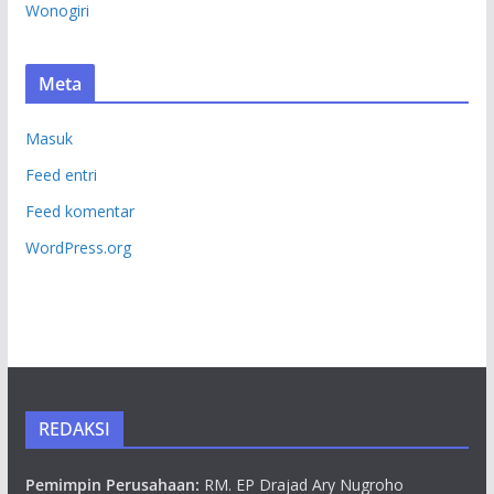
Wonogiri
Meta
Masuk
Feed entri
Feed komentar
WordPress.org
REDAKSI
Pemimpin Perusahaan:
RM. EP Drajad Ary Nugroho