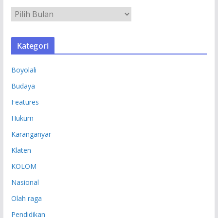
A
R
S
Kategori
I
P
Boyolali
Budaya
Features
Hukum
Karanganyar
Klaten
KOLOM
Nasional
Olah raga
Pendidikan