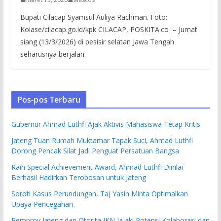
Bupati Cilacap Syamsul Auliya Rachman. Foto:
Kolase/cilacap.go.id/kpk CILACAP, POSKITA.co – Jumat
siang (13/3/2026) di pesisir selatan Jawa Tengah
seharusnya berjalan
Pos-pos Terbaru
Gubernur Ahmad Luthfi Ajak Aktivis Mahasiswa Tetap Kritis
Jateng Tuan Rumah Muktamar Tapak Suci, Ahmad Luthfi
Dorong Pencak Silat Jadi Penguat Persatuan Bangsa
Raih Special Achievement Award, Ahmad Luthfi Dinilai
Berhasil Hadirkan Terobosan untuk Jateng
Soroti Kasus Perundungan, Taj Yasin Minta Optimalkan
Upaya Pencegahan
Pemprov Jateng dan Otorita IKN Jajaki Potensi Kolaborasi dan