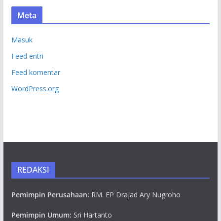
Meta
Masuk
Feed entri
Feed komentar
WordPress.org
REDAKSI
Pemimpin Perusahaan:
RM. EP Drajad Ary Nugroho
Pemimpin Umum:
Sri Hartanto