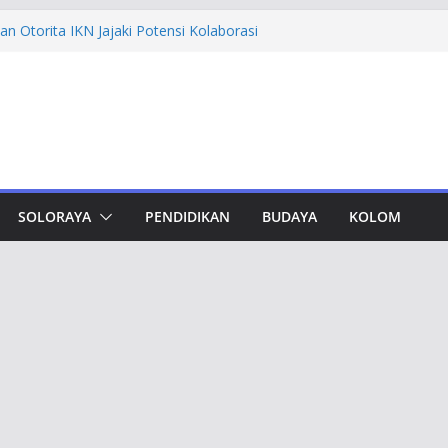
n Otorita IKN Jajaki Potensi Kolaborasi
thfi Ajak Aktivis Mahasiswa Tetap Kritis
h Muktamar Tapak Suci, Ahmad Luthfi
lat Jadi Penguat Persatuan Bangsa
evement Award, Ahmad Luthfi Dinilai
n Terobosan untuk Jateng
undungan, Taj Yasin Minta Optimalkan
an
SOLORAYA
PENDIDIKAN
BUDAYA
KOLOM