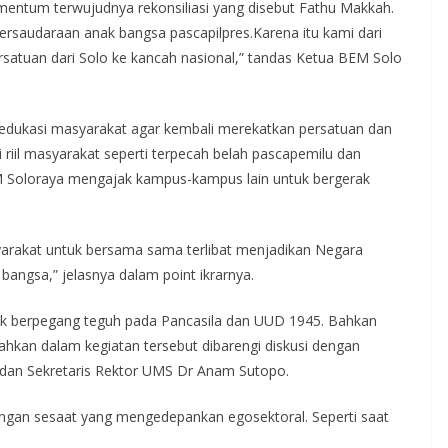
ntum terwujudnya rekonsiliasi yang disebut Fathu Makkah.
rsaudaraan anak bangsa pascapilpres.Karena itu kami dari
atuan dari Solo ke kancah nasional,” tandas Ketua BEM Solo
edukasi masyarakat agar kembali merekatkan persatuan dan
si riil masyarakat seperti terpecah belah pascapemilu dan
M Soloraya mengajak kampus-kampus lain untuk bergerak
arakat untuk bersama sama terlibat menjadikan Negara
 bangsa,” jelasnya dalam point ikrarnya.
tuk berpegang teguh pada Pancasila dan UUD 1945. Bahkan
hkan dalam kegiatan tersebut dibarengi diskusi dengan
dan Sekretaris Rektor UMS Dr Anam Sutopo.
ngan sesaat yang mengedepankan egosektoral. Seperti saat