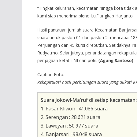
“Tingkat kelurahan, kecamatan hingga kota tida
kami siap menerima pleno itu,” ungkap Harjanto.
Hasil pantauan jumlah suara Kecamatan Banjarsar
suara untuk paslon 01 dan paslon 2 mencapai 183
Perjuangan dari 45 kursi direbutkan. Setidaknya i
Rudyatmo. Selanjutnya, penandatangan rekapitulas
penjagaan ketat TNI dan polri.
(Agung Santoso)
Caption Foto:
Rekapitulasi hasil perhitungan suara yang diikuti K
Suara Jokowi-Ma’ruf di setiap kecamatan:
1. Pasar Kliwon : 41.086 suara
2. Serengan : 28.621 suara
3. Laweyan : 50.977 suara
4. Banjarsari : 98.048 suara