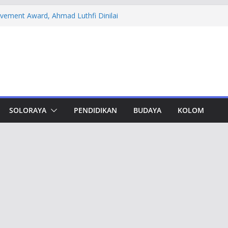
evement Award, Ahmad Luthfi Dinilai
n Terobosan untuk Jateng
 PT DSI, Aset Rp 425 Miliar Disita
amwork Lewat Capacity Building
thfi Ajak Aktivis Mahasiswa Tetap Kritis
h Muktamar Tapak Suci, Ahmad Luthfi
lat Jadi Penguat Persatuan Bangsa
SOLORAYA
PENDIDIKAN
BUDAYA
KOLOM