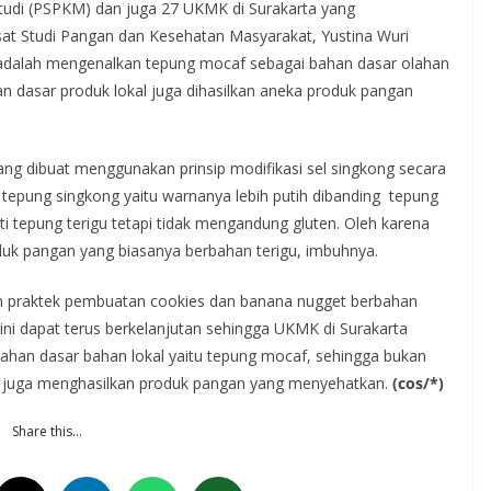
 Studi (PSPKM) dan juga 27 UKMK di Surakarta yang
t Studi Pangan dan Kesehatan Masyarakat, Yustina Wuri
 adalah mengenalkan tepung mocaf sebagai bahan dasar olahan
an dasar produk lokal juga dihasilkan aneka produk pangan
g dibuat menggunakan prinsip modifikasi sel singkong secara
tepung singkong yaitu warnanya lebih putih dibanding tepung
rti tepung terigu tetapi tidak mengandung gluten. Oleh karena
duk pangan yang biasanya berbahan terigu, imbuhnya.
an praktek pembuatan cookies dan banana nugget berbahan
ini dapat terus berkelanjutan sehingga UKMK di Surakarta
an dasar bahan lokal yaitu tepung mocaf, sehingga bukan
api juga menghasilkan produk pangan yang menyehatkan.
(cos/*)
Share this…